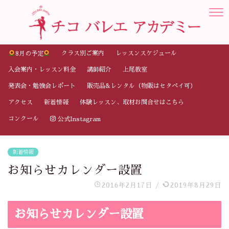
クラス別ご案内
レッスンスケジュール
8月の予定
入会案内・レッスン料金
講師紹介
上尾教室
発表会・勉強会レポート
販売品&レンタル（物販はセタペイ可）
アクセス
新着情報
体験レッスン、取材お問合せはこちら
コンクール
公式Instagram
新着情報
お知らせカレンダー設置
2016年2月17日
/
2019年8月29日
お知らせカレンダー設置