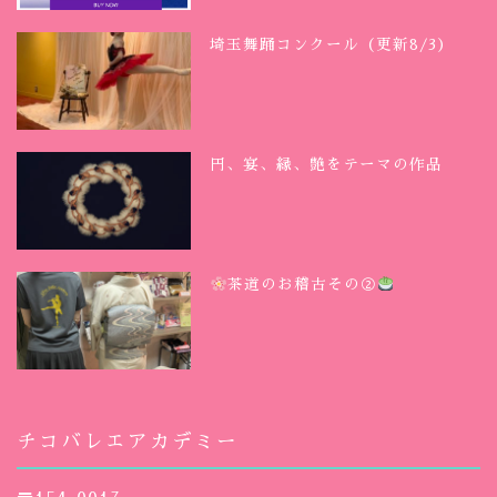
埼玉舞踊コンクール（更新8/3）
円、宴、縁、艶をテーマの作品
茶道のお稽古その②
チコバレエアカデミー