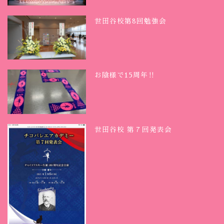
世田谷校第8回勉強会
お陰様で15周年‼︎
世田谷校 第７回発表会