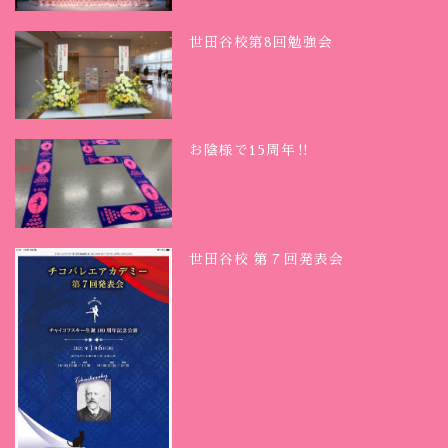
世田谷校第8回勉強会
お陰様で15周年‼︎
世田谷校 第７回発表会