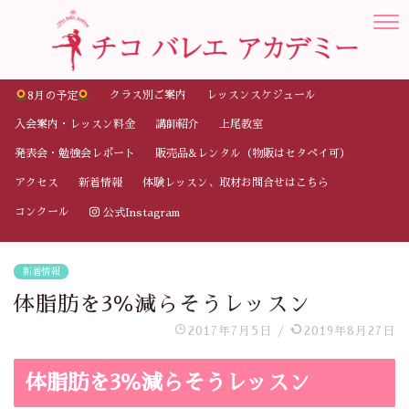
クラス別ご案内
レッスンスケジュール
8月の予定
入会案内・レッスン料金
講師紹介
上尾教室
発表会・勉強会レポート
販売品&レンタル（物販はセタペイ可）
アクセス
新着情報
体験レッスン、取材お問合せはこちら
コンクール
公式Instagram
新着情報
体脂肪を3％減らそうレッスン
2017年7月5日
/
2019年8月27日
体脂肪を3％減らそうレッスン