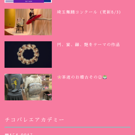
埼玉舞踊コンクール（更新8/3）
円、宴、縁、艶をテーマの作品
茶道のお稽古その②
チコバレエアカデミー