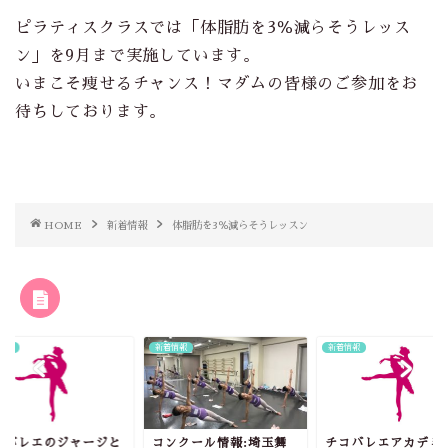
ピラティスクラスでは「体脂肪を3％減らそうレッス
ン」を9月まで実施しています。
いまこそ痩せるチャンス！マダムの皆様のご参加をお
待ちしております。
HOME
新着情報
体脂肪を3％減らそうレッスン
RELATED POST
情報
新着情報
新着情報
コバレエのジャージと
コンクール情報:埼玉舞
チコバレエアカデミ