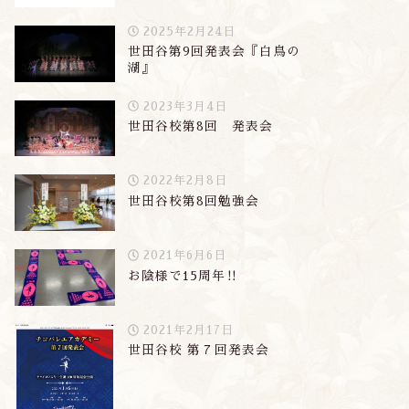
2025年2月24日
世田谷第9回発表会『白鳥の
湖』
2023年3月4日
世田谷校第8回 発表会
2022年2月8日
世田谷校第8回勉強会
2021年6月6日
お陰様で15周年‼︎
2021年2月17日
世田谷校 第７回発表会