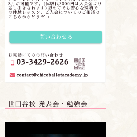
8月が可能です。(体験代2000円は入会金より
差し引きされます)初めてでも安心な環境で
の体験レッスン、ご入会についてのご相談は
休みのお知らせ
こちらからどうぞ↓↓
コンクール速報:埼玉全国舞踊コ
ンクール
問い合わせる
2015年3月3日
2018年8月6
お電話にてのお問い合わせ
03-3429-2626
contact@chicoballetacademy.jp
世田谷校 発表会・勉強会