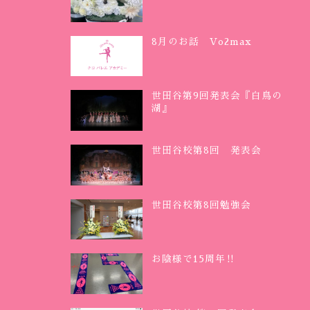
8月のお話 Vo2max
世田谷第9回発表会『白鳥の
湖』
世田谷校第8回 発表会
世田谷校第8回勉強会
お陰様で15周年‼︎