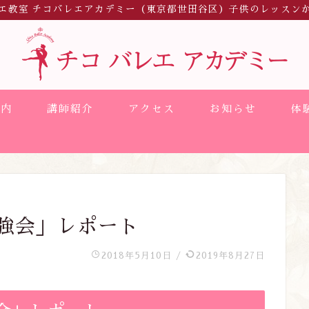
エ教室 チコバレエアカデミー（東京都世田谷区）子供のレッスン
案内
講師紹介
アクセス
お知らせ
体
勉強会」レポート
2018年5月10日
/
2019年8月27日