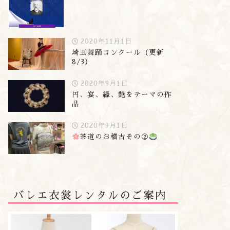
2020年11月1日
埼玉舞踊コンクール（更新
8/3）
着情報
新着情報
2020年9月1日
円、宴、縁、艶をテーマの作
品
2020年9月1日
茶道のお稽古その②
休みのお知らせ
第5回発表会のお知らせ
2015年4月23日
2016年12月6
バレエ衣裳レンタルのご案内