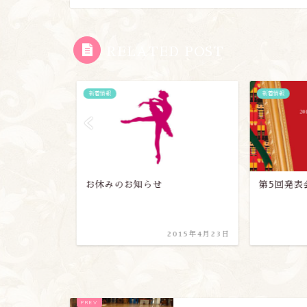
RELATED POST
新着情報
新着情報
強会
お休みのお知らせ
第5回発表
2020年1月4日
2015年4月23日