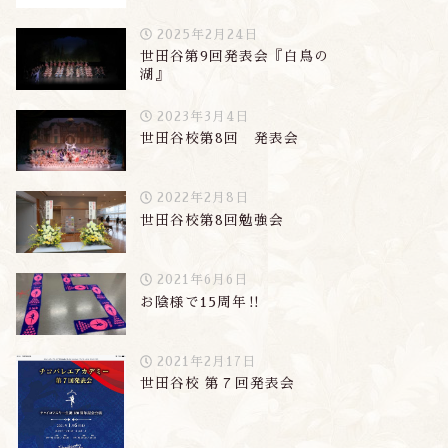
2025年2月24日
世田谷第9回発表会『白鳥の
湖』
2023年3月4日
世田谷校第8回 発表会
2022年2月8日
世田谷校第8回勉強会
2021年6月6日
お陰様で15周年‼︎
2021年2月17日
世田谷校 第７回発表会