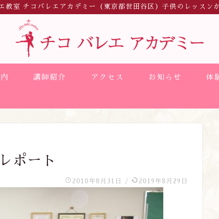
エ教室 チコバレエアカデミー（東京都世田谷区）子供のレッスン
案内
講師紹介
アクセス
お知らせ
体
会レポート
2010年8月31日
/
2019年8月29日