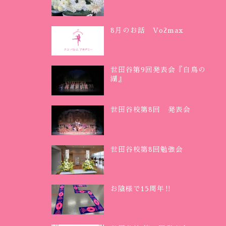
8月のお話 Vo2max
世田谷第9回発表会『白鳥の
湖』
世田谷校第8回 発表会
世田谷校第8回勉強会
お陰様で15周年‼︎