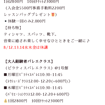
1回2800円 10回ﾁｹｯﾄ23000円
（入会金5500円事務手数料2200円
レッスンバッグプレゼント
）
体験一回のみ2,000円
【持ち物】
ティシャツ、スパッツ、靴下。
音楽に癒され楽しく幸せなひとときをご一緒に♪
8/12,13,14水木金は休講
【大人経験者バレエクラス】
（ピラティスバレエクラス）@1号館
■月曜日ﾋﾟﾗﾃｨｽﾊﾞﾚｴ10:30-11:45
《ﾄｳｼｭｰｽﾞｸﾗｽ12:00-12:20(+600円)》
■木曜日ﾋﾟﾗﾃｨｽﾊﾞﾚｴ10:30-11:45
《ﾊﾞﾘｴｰｼｮﾝｸﾗｽ12:00-12:20＋600円》
1回2800円 10回ﾁｹｯﾄ23000円