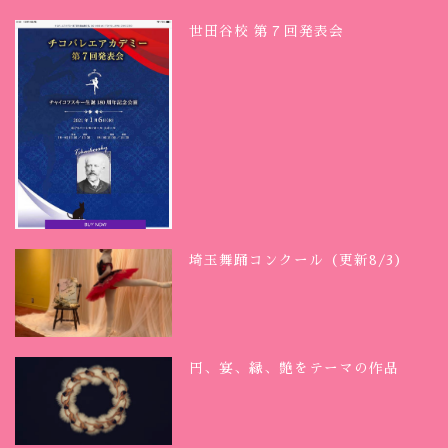
世田谷校 第７回発表会
埼玉舞踊コンクール（更新8/3）
円、宴、縁、艶をテーマの作品