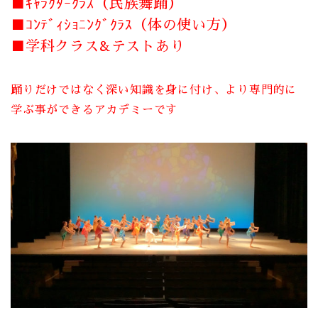
■ｷｬﾗｸﾀｰｸﾗｽ（民族舞踊）
■ｺﾝﾃﾞｨｼｮﾆﾝｸﾞｸﾗｽ（体の使い方）
■学科クラス&テストあり
踊りだけではなく深い知識を身に付け、より専門的に
学ぶ事ができるアカデミーです