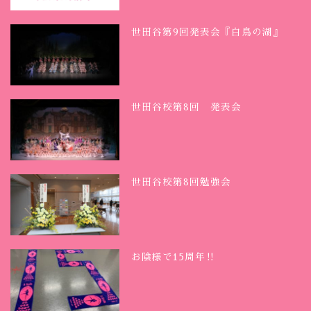
世田谷第9回発表会『白鳥の湖』
世田谷校第8回 発表会
世田谷校第8回勉強会
お陰様で15周年‼︎