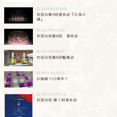
2025年2月24日
世田谷第9回発表会『白鳥の
湖』
2023年3月4日
世田谷校第8回 発表会
2022年2月8日
世田谷校第8回勉強会
2021年6月6日
お陰様で15周年‼︎
2021年2月17日
世田谷校 第７回発表会