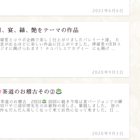
2021年6月6日
円、宴、縁、艶をテーマの作品
報堂とコラボ企画で美しく仕上がりましたバレリーナ達。 た
息が出るほどに美しい作品に仕上がりました。博報堂のENス
ジオに掲げられます！ チコバレエアカデミー にも掲げ …
2020年9月1日
茶道のお稽古その②
茶道のお稽古 2回目
前回に続き今度は夏バージョンでの練
切りや三浦宗理先生のお着物の美しさ。堪能しました． 皆の
作もだんだん美しくなって来て自然になって来ました．日 …
2020年9月1日