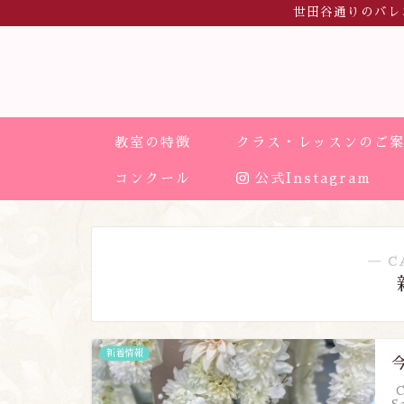
世田谷通りのバレ
教室の特徴
クラス・レッスンのご
コンクール
公式Instagram
― C
新着情報
C