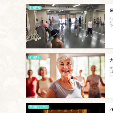
新着情報
2
も
の
新着情報
大
h
る
勉強会レポート