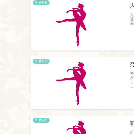
新着情報
入
受
問
新着情報
発
ろ
し
日
新着情報
新