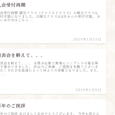
入会受付再開
会受付再開 園児クラス（チャイルドクラス）土曜日クラスも
付可能になりました。日曜日クラスは4月からの受付可能。 お
い合わせはこちら …
2019年1月15日
発表会を終えて、、、
表会を終えて、、、 全員が出席で無事にシンデレラの幕を降
す事ができました。 沢山のご来場、ご感想を有難うございま
た！それが生徒達にとって何よりの栄養となりました。また、
 …
2019年1月8日
新年のご挨拶
年のご挨拶 あけましておめでとうございます。 今年も皆さん