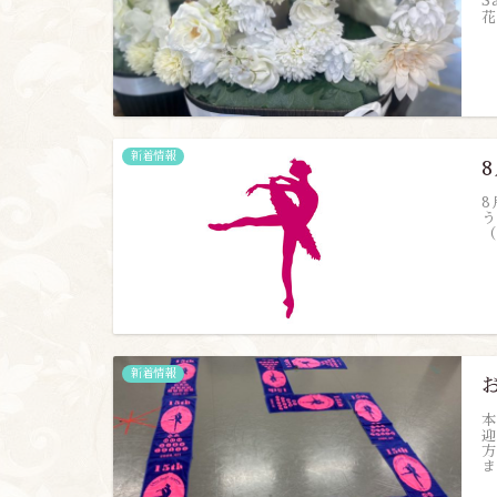
S
花
新着情報
8
う
（
新着情報
本
迎
方
ま