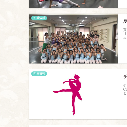
新着情報
夏
「
ニ
新着情報
チ
C
と