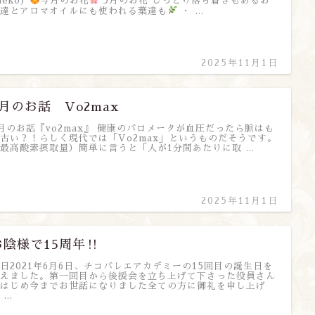
aeko)
今月のお花
5月のお花 しっとり落ち着きもあるお
達とアロマオイルにも使われる葉達も
・ …
2025年11月1日
8月のお話 Vo2max
月のお話『vo2max』 健康のバロメータが血圧だったら脈はも
古い？！らしく現代では「Vo2max」というものだそうです。
最高酸素摂取量）簡単に言うと「人が1分間あたりに取 …
2025年11月1日
お陰様で15周年‼︎
日2021年6月6日、チコバレエアカデミーの15回目の誕生日を
えました。第一回目から後援会を立ち上げて下さった役員さん
はじめ今までお世話になりました全ての方に御礼を申し上げ
 …