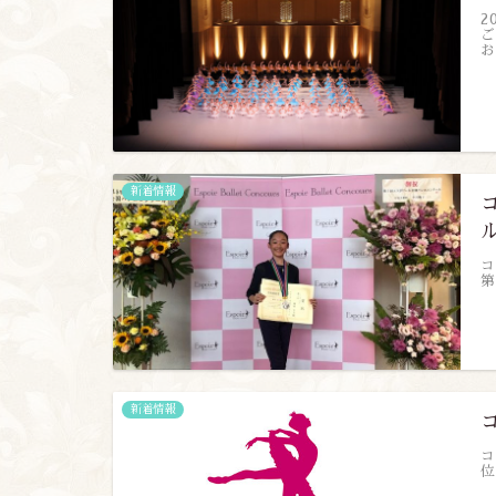
2
ご
お
新着情報
コ
第
新着情報
コ
位