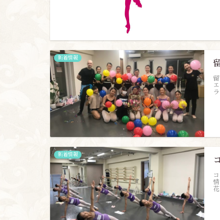
新着情報
留
エ
ラ
新着情報
コ
情
花