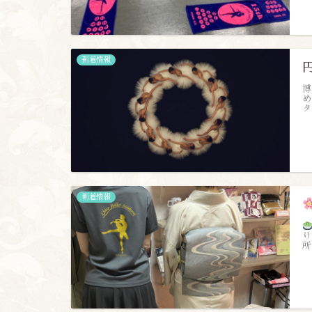
新着情報
博
め
タ
新着情報
り
所