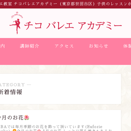
エ教室 チコバレエアカデミー（東京都世田谷区）子供のレッスン
案内
講師紹介
アクセス
お知らせ
体
ATEGORY ―
新着情報
今月のお花
BAでは毎月季節のお花を飾って頂いています(Euforie