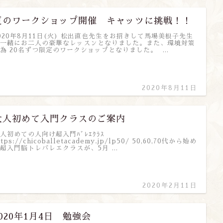
夏のワークショップ開催 キャッツに挑戦！！
020年8月11日(火) 松出直也先生をお招きして馬場美根子先生
一緒にお二人の豪華なレッスンとなりました。また、環境対策
為 20名ずつ限定のワークショップとなりました。 …
2020年8月11日
大人初めて入門クラスのご案内
人初めての人向け超入門ﾊﾞﾚｴｸﾗｽ
ttps://chicoballetacademy.jp/lp50/ 50,60,70代から始め
超入門脳トレバレエクラスが、5月 …
2020年2月11日
2020年1月4日 勉強会