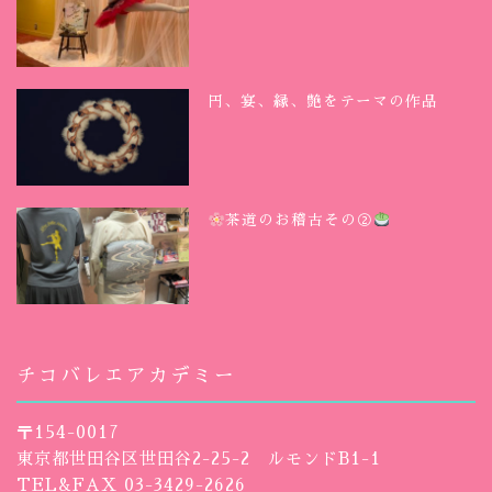
円、宴、縁、艶をテーマの作品
茶道のお稽古その②
チコバレエアカデミー
〒154-0017
東京都世田谷区世田谷2-25-2 ルモンドB1-1
TEL&FAX 03-3429-2626