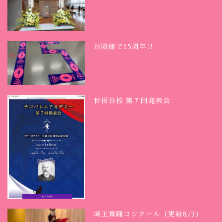
お陰様で15周年‼︎
世田谷校 第７回発表会
埼玉舞踊コンクール（更新8/3）