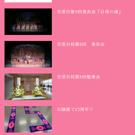
世田谷第9回発表会『白鳥の湖』
世田谷校第8回 発表会
世田谷校第8回勉強会
お陰様で15周年‼︎