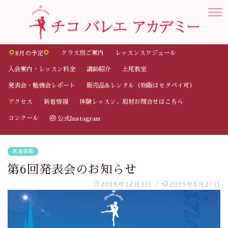
クラス別ご案内
レッスンスケジュール
8月の予定
入会案内・レッスン料金
講師紹介
上尾教室
発表会・勉強会レポート
販売品&レンタル（物販はセタペイ可）
アクセス
新着情報
体験レッスン、取材お問合せはこちら
コンクール
公式Instagram
新着情報
第6回発表会のお知らせ
2018年12月3日
/
2019年8月27日