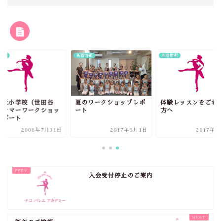
RELATED POST
情報
新着情報
新着情報
ヶ丘小学校（世田谷
夏のワークショップレポ
体験レッスンをご希
）サマーワークショッ
ート
方へ
レポート
2008年7月31日
2017年8月1日
2017年4
入会受付停止のご案内