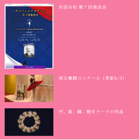
世田谷校 第７回発表会
埼玉舞踊コンクール（更新8/3）
円、宴、縁、艶をテーマの作品