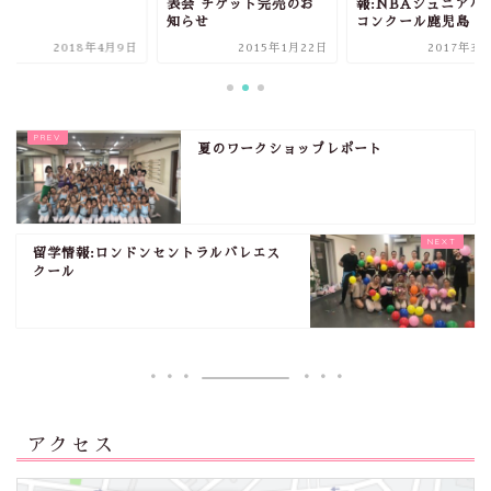
表会 チケット完売のお
報:NBAジュニアバ
知らせ
コンクール鹿児島
2018年4月9日
2015年1月22日
2017年3月
夏のワークショップレポート
留学情報:ロンドンセントラルバレエス
クール
アクセス