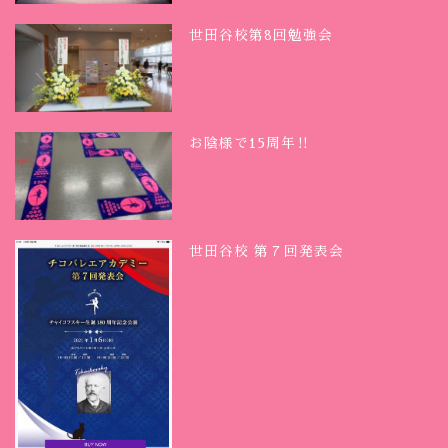
世田谷校第8回勉強会
お陰様で15周年‼︎
世田谷校 第７回発表会