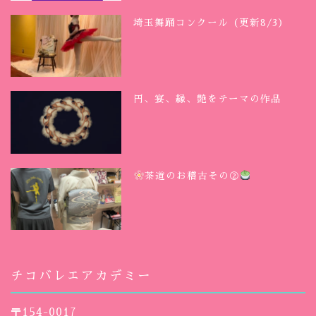
埼玉舞踊コンクール（更新8/3）
円、宴、縁、艶をテーマの作品
茶道のお稽古その②
チコバレエアカデミー
〒154-0017