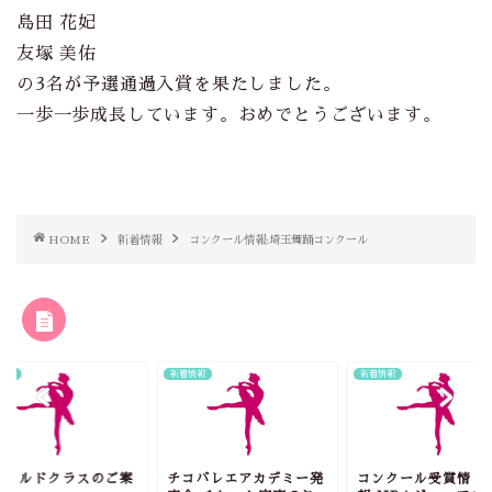
島田 花妃
友塚 美佑
の3名が予選通過入賞を果たしました。
一歩一歩成長しています。おめでとうございます。
HOME
新着情報
コンクール情報:埼玉舞踊コンクール
RELATED POST
情報
新着情報
新着情報
ャイルドクラスのご案
チコバレエアカデミー発
コンクール受賞情