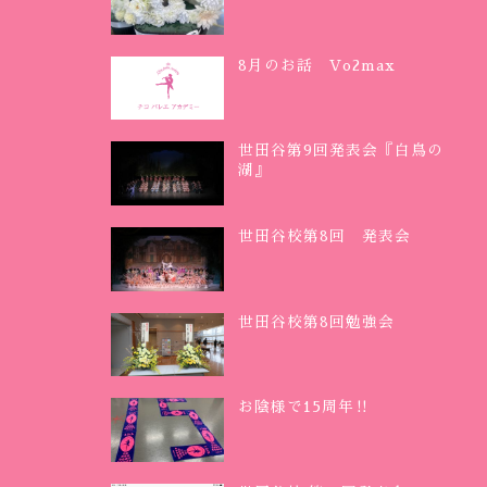
8月のお話 Vo2max
世田谷第9回発表会『白鳥の
湖』
世田谷校第8回 発表会
世田谷校第8回勉強会
お陰様で15周年‼︎