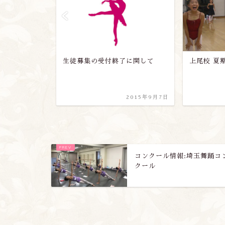
に関して
上尾校 夏期講習レポート
チコバレエ
会レポート
2015年9月7日
2011年8月31日
コンクール情報:埼玉舞踊コ
クール