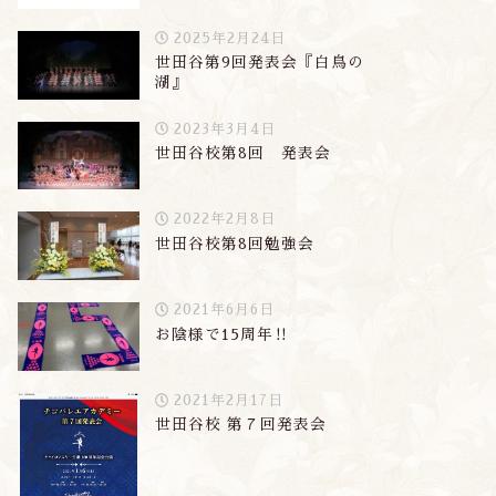
2025年2月24日
世田谷第9回発表会『白鳥の
湖』
2023年3月4日
尾校 夏期講習レポート
チコバレエアカデミー第6回発表
世田谷校第8回 発表会
会レポート
2011年8月31日
2019年2月19
2022年2月8日
世田谷校第8回勉強会
2021年6月6日
お陰様で15周年‼︎
2021年2月17日
世田谷校 第７回発表会