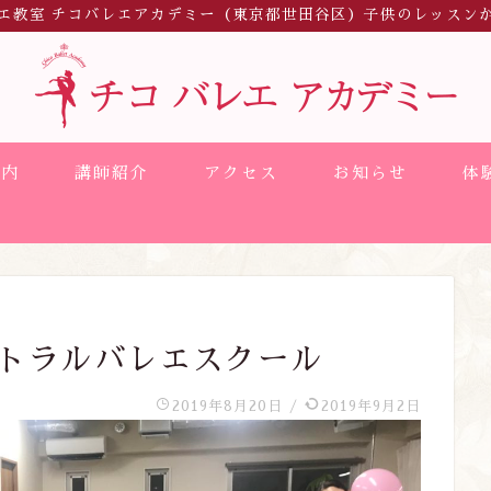
エ教室 チコバレエアカデミー（東京都世田谷区）子供のレッスン
案内
講師紹介
アクセス
お知らせ
体
ントラルバレエスクール
2019年8月20日
/
2019年9月2日