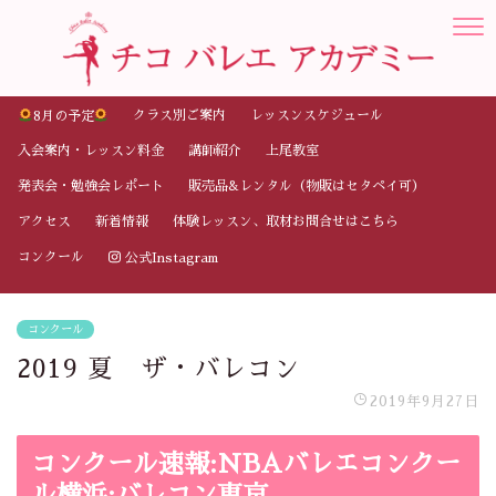
クラス別ご案内
レッスンスケジュール
8月の予定
入会案内・レッスン料金
講師紹介
上尾教室
発表会・勉強会レポート
販売品&レンタル（物販はセタペイ可）
アクセス
新着情報
体験レッスン、取材お問合せはこちら
コンクール
公式Instagram
コンクール
2019 夏 ザ・バレコン
2019年9月27日
コンクール速報:NBAバレエコンクー
ル横浜:バレコン東京