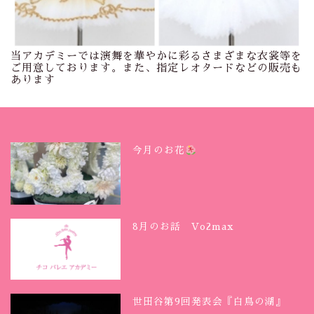
当アカデミーでは演舞を華やかに彩るさまざまな衣裳等を
ご用意しております。また、指定レオタードなどの販売も
あります
今月のお花
8月のお話 Vo2max
世田谷第9回発表会『白鳥の湖』