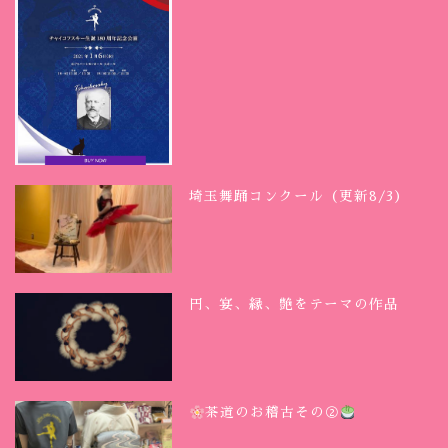
埼玉舞踊コンクール（更新8/3）
円、宴、縁、艶をテーマの作品
茶道のお稽古その②