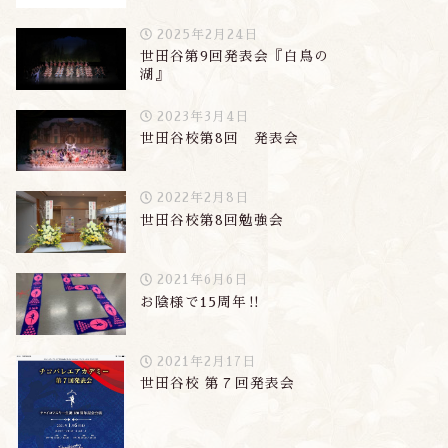
2025年2月24日
世田谷第9回発表会『白鳥の
湖』
2023年3月4日
世田谷校第8回 発表会
2022年2月8日
世田谷校第8回勉強会
2021年6月6日
お陰様で15周年‼︎
分類
未分類
2021年2月17日
世田谷校 第７回発表会