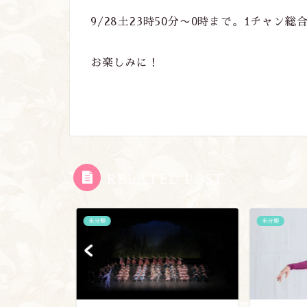
9/28土23時50分〜0時まで。1チャン総
お楽しみに！
RELATED POST
未分類
未分類