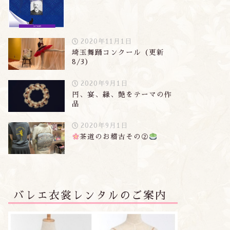
田谷第9回発表会『白鳥の湖』
政本絵美先生がチャコットのモ
デルに！
2025年2月24日
2019年9月20
2020年11月1日
埼玉舞踊コンクール（更新
8/3）
2020年9月1日
円、宴、縁、艶をテーマの作
品
2020年9月1日
茶道のお稽古その②
バレエ衣裳レンタルのご案内