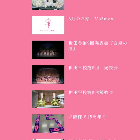
8月のお話 Vo2max
世田谷第9回発表会『白鳥の
湖』
世田谷校第8回 発表会
世田谷校第8回勉強会
お陰様で15周年‼︎