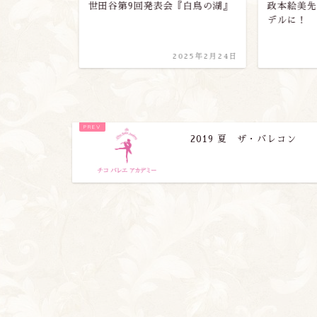
ィクトワー
世田谷第9回発表会『白鳥の湖』
政本絵美先
デルに！
2019年4月9日
2025年2月24日
2019 夏 ザ・バレコン