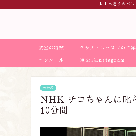
世田谷通りのバレ
教室の特徴
クラス・レッスンのご
コンクール
公式Instagram
未分類
NHK チコちゃんに叱ら
10分間