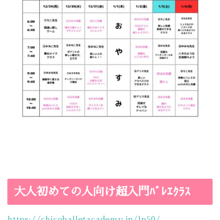
大人初めての人向け超入門ﾊﾞﾚｴｸﾗｽ
https://chicoballetacademy.jp/lp50/