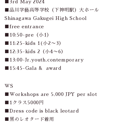
■3rd May 2024
■品川学藝高等学校（下神明駅）大ホール
Shinagawa Gakugei High School
■free entrance
■10:50-pre（小1）
■11:25-kids 1(小2〜3）
■12:35-kids 2（小4〜6）
■13:00-Jr,youth,contemporary
■15:45-Gala & award
WS
■Workshops are 5,000 JPY per slot
■1クラス5000円
■Dress code is black leotard
■黒のレオタード着用