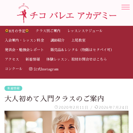
クラス別ご案内
レッスンスケジュール
8月の予定
入会案内・レッスン料金
講師紹介
上尾教室
発表会・勉強会レポート
販売品&レンタル（物販はセタペイ可）
アクセス
新着情報
体験レッスン、取材お問合せはこちら
コンクール
公式Instagram
新着情報
大人初めて入門クラスのご案内
2020年2月11日
/
2026年7月24日