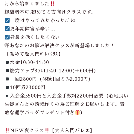
月から始まりました
経験者不可,初めての方向けクラスです。
一度はやってみたかったﾊﾞﾚｴ
更年期障害が辛い…
身長を低くしたくない
等あなたのお悩み解決クラスが新登場しました！
【初めて超入門ﾊﾞﾚｴｸﾗｽ】
水金10:30-11:30
筋力アップｸﾗｽ11:40-12:00(＋600円）
一回2800円（体験1回のみ2,000円）
10回券23000円
入会金5500円と入会金手数料2200円必要（心地良い
生徒さんとの環境作りの為ご理解をお願いします。素
敵な通学バッグプレゼント付き
）
NEW夜クラス
【大人入門バレエ】