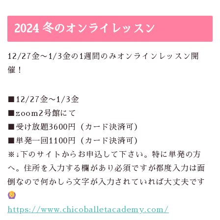
2024 冬のオンライレッスン
12/27金〜1/3金の1週間のみオンラインレッスン開
催！
■12/27金〜1/3金
■zoom2号館にて
■
受け放題
3600
円（カード決済可）
■
単発一回
1100
円（カード決済可）
※
↓
下のサイトからお申込して下さい。特に単発の方
へ。住所を入力する欄があり必須ですが都度入力は面
倒なので何かしら文字が入力されていれば大丈夫です
https://www.chicoballetacademy.com/