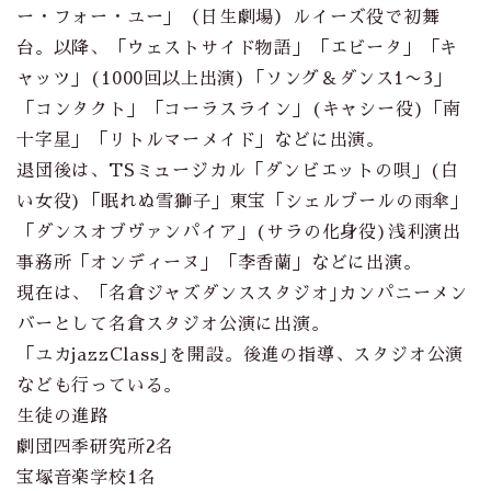
ー・フォー・ユー」（日生劇場）ルイーズ役で初舞
台。以降、「ウェストサイド物語」「エビータ」「キ
ャッツ」(1000回以上出演)「ソング＆ダンス1〜3」
「コンタクト」「コーラスライン」(キャシー役)「南
十字星」「リトルマーメイド」などに出演。
退団後は、TSミュージカル「ダンビエットの唄」(白
い女役)「眠れぬ雪獅子」東宝「シェルブールの雨傘」
「ダンスオブヴァンパイア」(サラの化身役)浅利演出
事務所「オンディーヌ」「李香蘭」などに出演。
現在は、「名倉ジャズダンススタジオ｣カンパニーメン
バーとして名倉スタジオ公演に出演。
「ユカjazzClass｣を開設。後進の指導、スタジオ公演
なども行っている。
生徒の進路
劇団四季研究所2名
宝塚音楽学校1名