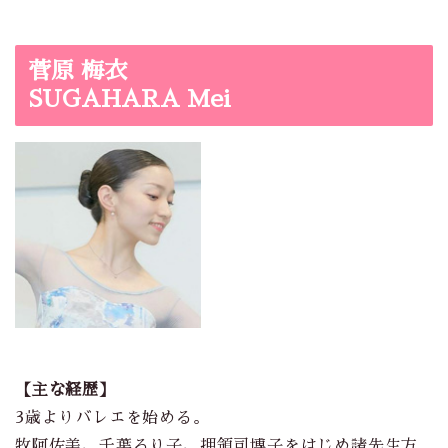
菅原 梅衣
SUGAHARA Mei
【主な経歴】
3歳よりバレエを始める。
牧阿佐美、千葉るり子、押領司博子をはじめ諸先生方