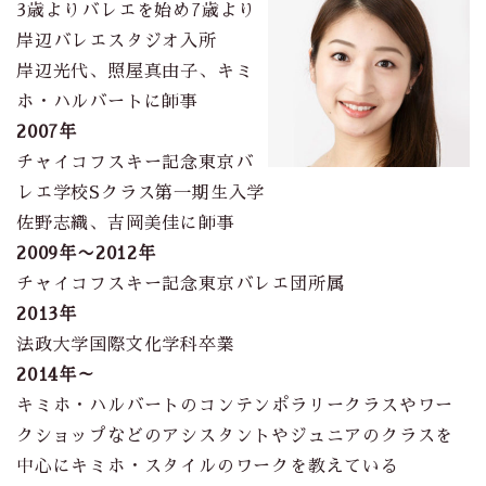
3歳よりバレエを始め7歳より
岸辺バレエスタジオ入所
岸辺光代、照屋真由子、キミ
ホ・ハルバートに師事
2007年
チャイコフスキー記念東京バ
レエ学校Sクラス第一期生入学
佐野志織、吉岡美佳に師事
2009年〜2012年
チャイコフスキー記念東京バレエ団所属
2013年
法政大学国際文化学科卒業
2014年～
キミホ・ハルバートのコンテンポラリークラスやワー
クショップなどのアシスタントやジュニアのクラスを
中心にキミホ・スタイルのワークを教えている