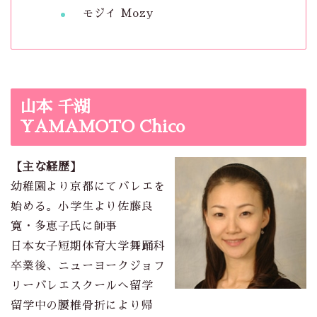
モジイ Mozy
山本 千湖
YAMAMOTO Chico
【主な経歴】
幼稚園より京都にてバレエを
始める。小学生より佐藤良
寛・多恵子氏に師事
日本女子短期体育大学舞踊科
卒業後、ニューヨークジョフ
リーバレエスクールへ留学
留学中の腰椎骨折により帰