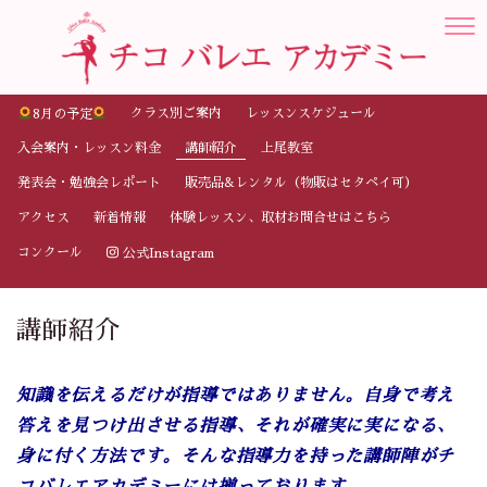
クラス別ご案内
レッスンスケジュール
8月の予定
入会案内・レッスン料金
講師紹介
上尾教室
発表会・勉強会レポート
販売品&レンタル（物販はセタペイ可）
アクセス
新着情報
体験レッスン、取材お問合せはこちら
コンクール
公式Instagram
講師紹介
知識を伝えるだけが指導ではありません。自身で考え
答えを見つけ出させる指導、それが確実に実になる、
身に付く方法です。そんな指導力を持った講師陣がチ
コバレエアカデミーには揃っております。