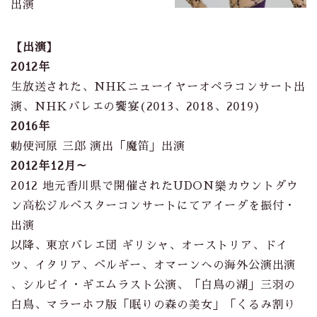
出演
【出演】
2012年
生放送された、NHKニューイヤーオペラコンサート出
演、NHKバレエの饗宴(2013、2018、2019)
2016年
勅使河原 三郎 演出「魔笛」出演
2012年12月～
2012 地元香川県で開催されたUDON樂カウントダウ
ン高松ジルベスターコンサートにてアイーダを振付・
出演
以降、東京バレエ団 ギリシャ、オーストリア、ドイ
ツ、イタリア、ベルギー、オマーンへの海外公演出演
、シルビイ・ギエムラスト公演、「白鳥の湖」三羽の
白鳥、マラーホフ版「眠りの森の美女」「くるみ割り