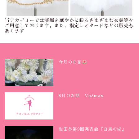
当アカデミーでは演舞を華やかに彩るさまざまな衣裳等を
ご用意しております。また、指定レオタードなどの販売も
あります
今月のお花
8月のお話 Vo2max
世田谷第9回発表会『白鳥の湖』