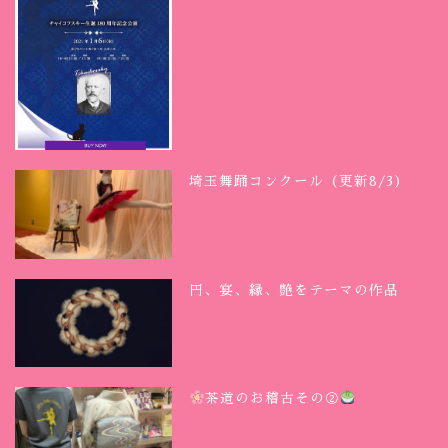
埼玉舞踊コンクール（更新8/3）
円、宴、縁、艶をテーマの作品
茶道のお稽古その②