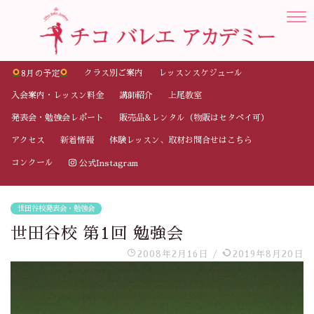
クラス別ご案内
レッスンスケジュール
8月の予定
入会案内・レッスン料金
講師紹介
上尾教室
発表会・勉強会レポート
販売品&レンタル（物販はセタペイ可）
アクセス
新着情報
体験レッスン、取材お問合せはこちら
コンクール
公式Instagram
世田谷校発表会・勉強会
世田谷校 第1回 勉強会
2008年2月16日
/
2019年8月20日