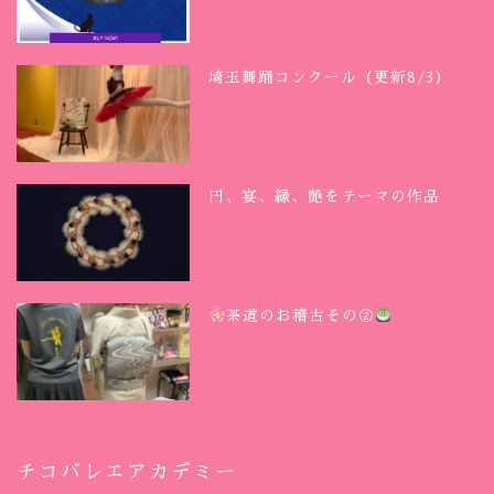
埼玉舞踊コンクール（更新8/3）
円、宴、縁、艶をテーマの作品
茶道のお稽古その②
チコバレエアカデミー