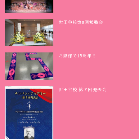
世田谷校第8回勉強会
お陰様で15周年‼︎
世田谷校 第７回発表会