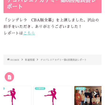
チコバレエアカデミー第6回発表会レ
ポート
「シンデレラ CBA版全幕」を上演しました。沢山の
拍手をいただき、ありがとうございました！
レポートは
こちら
HOME
新着情報
チコバレエアカデミー第6回発表会レポート
RELATED POST
情報
新着情報
新着情報