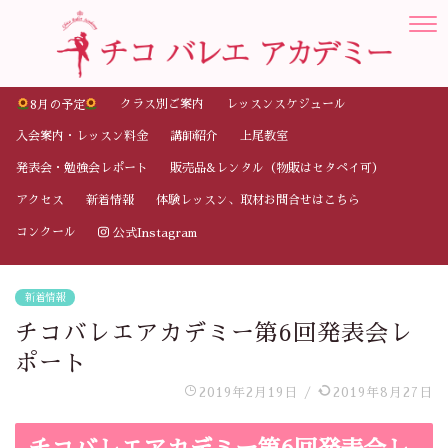
クラス別ご案内
レッスンスケジュール
8月の予定
入会案内・レッスン料金
講師紹介
上尾教室
発表会・勉強会レポート
販売品&レンタル（物販はセタペイ可）
アクセス
新着情報
体験レッスン、取材お問合せはこちら
コンクール
公式Instagram
新着情報
チコバレエアカデミー第6回発表会レ
ポート
2019年2月19日
/
2019年8月27日