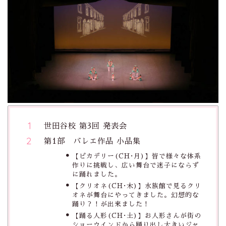
世田谷校 第3回 発表会
第1部 バレエ作品 小品集
【ピカデリー(CH･月)】皆で様々な体系
作りに挑戦し、広い舞台で迷子にならず
に踊れました。
【クリオネ(CH･木)】水族館で見るクリ
オネが舞台にやってきました。幻想的な
踊り？！が出来ました！
【踊る人形(CH･土)】お人形さんが街の
ショーウインドから踊り出し大きいジャ