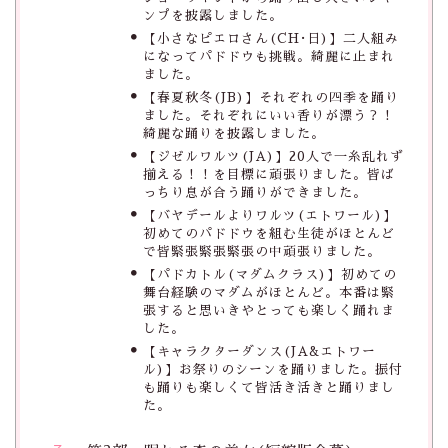
ンプを披露しました。
【小さなピエロさん(CH･日)】二人組み
になってパドドウも挑戦。綺麗に止まれ
ました。
【春夏秋冬(JB)】それぞれの四季を踊り
ました。それぞれにいい香りが漂う？！
綺麗な踊りを披露しました。
【ジゼルワルツ(JA)】20人で一糸乱れず
揃える！！を目標に頑張りました。皆ば
っちり息が合う踊りができました。
【バヤデールよりワルツ(エトワール)】
初めてのパドドウを組む生徒がほとんど
で皆緊張緊張緊張の中頑張りました。
【パドカトル(マダムクラス)】初めての
舞台経験のマダムがほとんど。本番は緊
張すると思いきやとっても楽しく踊れま
した。
【キャラクターダンス(JA&エトワー
ル)】お祭りのシーンを踊りました。振付
も踊りも楽しくて皆活き活きと踊りまし
た。