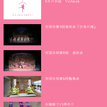
8月のお話 Vo2max
世田谷第9回発表会『白鳥の湖』
世田谷校第8回 発表会
世田谷校第8回勉強会
お陰様で15周年‼︎