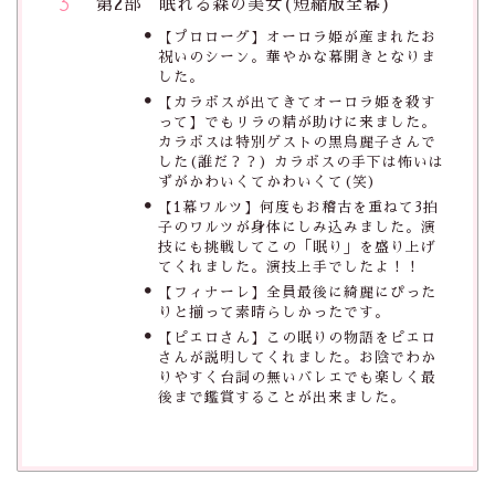
第2部 眠れる森の美女(短縮版全幕)
【プロローグ】オーロラ姫が産まれたお
祝いのシーン。華やかな幕開きとなりま
した。
【カラボスが出てきてオーロラ姫を殺す
って】でもリラの精が助けに来ました。
カラボスは特別ゲストの黒鳥麗子さんで
した(誰だ？？) カラボスの手下は怖いは
ずがかわいくてかわいくて(笑)
【1幕ワルツ】何度もお稽古を重ねて3拍
子のワルツが身体にしみ込みました。演
技にも挑戦してこの「眠り」を盛り上げ
てくれました。演技上手でしたよ！！
【フィナーレ】全員最後に綺麗にぴった
りと揃って素晴らしかったです。
【ピエロさん】この眠りの物語をピエロ
さんが説明してくれました。お陰でわか
りやすく台詞の無いバレエでも楽しく最
後まで鑑賞することが出来ました。