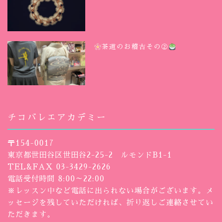
茶道のお稽古その②
チコバレエアカデミー
〒154-0017
東京都世田谷区世田谷2-25-2 ルモンドB1-1
TEL&FAX 03-3429-2626
電話受付時間 8:00～22:00
※レッスン中など電話に出られない場合がございます。メ
ッセージを残していただければ、折り返しご連絡させてい
ただきます。