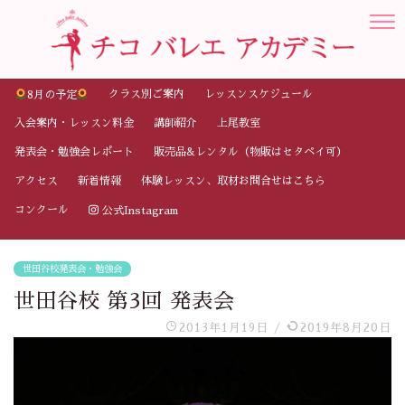
クラス別ご案内
レッスンスケジュール
8月の予定
入会案内・レッスン料金
講師紹介
上尾教室
発表会・勉強会レポート
販売品&レンタル（物販はセタペイ可）
アクセス
新着情報
体験レッスン、取材お問合せはこちら
コンクール
公式Instagram
世田谷校発表会・勉強会
世田谷校 第3回 発表会
2013年1月19日
/
2019年8月20日