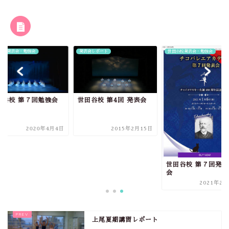
RELATED POST
会レポート
世田谷校発表会・勉強会
世田谷校発表会・勉強会
田谷校 第4回 発表会
世田谷校 第７回勉強
2015年2月15日
2020年4
世田谷校 第７回発表
会
2021年2月17日
上尾夏期講習レポート