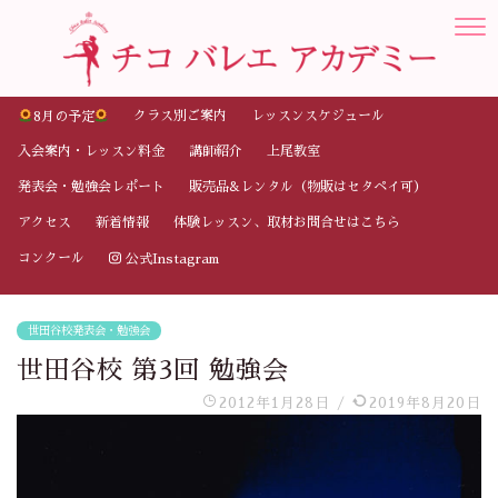
クラス別ご案内
レッスンスケジュール
8月の予定
入会案内・レッスン料金
講師紹介
上尾教室
発表会・勉強会レポート
販売品&レンタル（物販はセタペイ可）
アクセス
新着情報
体験レッスン、取材お問合せはこちら
コンクール
公式Instagram
世田谷校発表会・勉強会
世田谷校 第3回 勉強会
2012年1月28日
/
2019年8月20日