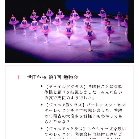
世田谷校 第3回 勉強会
【チャイルドクラス】各曜日ごとに柔軟
体操と踊りを披露しました。みんな白い
衣裳で天使のようでした。
【ジュニアBクラス】バーレッスン・セン
ターレッスンを全て披露しました。普段
のお稽古の大変さを皆様にもわかっても
らえたかな？
【ジュニアAクラス】トウシューズを履い
てのレッスン。発表会用の振付と違いゴ