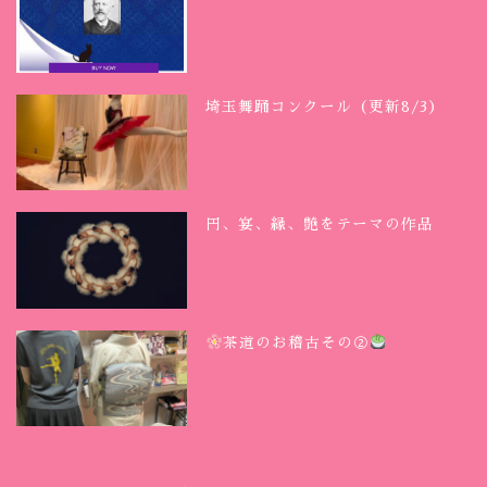
埼玉舞踊コンクール（更新8/3）
円、宴、縁、艶をテーマの作品
茶道のお稽古その②