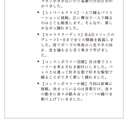
マカシがきかないので基礎の大切さがわ
かりました。
【エトワールクラス】一人で踊るバリエ
ーションに挑戦。広い舞台で一人で踊る
のはとても緊張します。そんな中、楽し
みながら踊れました。
【キャラクターダンス】RADメソッドの
グレード1～8まで全ての階級を披露しま
した。皆でポーズの角度から足や手の高
さ、息を揃えると言う事まで学びまし
た。
【コンテンポラリー初級】自分達でスト
ーリーを考えそれを振付にしました。バ
レエとは違って好きな服で好きな髪型で
踊ることができて楽しく踊れました。
【コンテンポラリー中級】今回は即興に
挑戦。決まっているのは音楽だけ。各々
の動きに各々が絡み合って一つの踊りを
創り上げていきました。