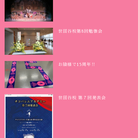
世田谷校第8回勉強会
お陰様で15周年‼︎
世田谷校 第７回発表会