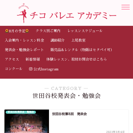
クラス別ご案内
レッスンスケジュール
8月の予定
入会案内・レッスン料金
講師紹介
上尾教室
発表会・勉強会レポート
販売品&レンタル（物販はセタペイ可）
アクセス
新着情報
体験レッスン、取材お問合せはこちら
コンクール
公式Instagram
― CATEGORY ―
世田谷校発表会・勉強会
世田谷校発表会・勉強会
世田谷校第8回 発表会
2023年3月4日