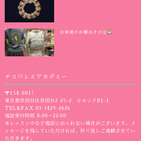
茶道のお稽古その②
チコバレエアカデミー
〒154-0017
東京都世田谷区世田谷2-25-2 ルモンドB1-1
TEL&FAX 03-3429-2626
電話受付時間 8:00～22:00
※レッスン中など電話に出られない場合がございます。メ
ッセージを残していただければ、折り返しご連絡させてい
ただきます。